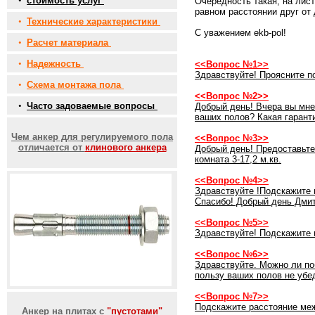
•
стоимость услуг
Очередность такая, на лист
равном расстоянии друг от 
•
Технические характеристики
С уважением ekb-pol!
•
Расчет материала
•
Надежность
<<Вопрос №1>>
Здравствуйте! Проясните п
•
Схема монтажа пола
<<Вопрос №2>>
•
Часто задоваемые вопросы
Добрый день! Вчера вы мне
ваших полов? Какая гарант
Чем анкер для регулируемого пола
<<Вопрос №3>>
отличается от
клинового анкера
Добрый день! Предоставьте 
комната 3-17,2 м.кв.
<<Вопрос №4>>
Здравствуйте !Подскажите 
Спасибо! Добрый день Дмит
<<Вопрос №5>>
Здравствуйте! Подскажите 
<<Вопрос №6>>
Здравствуйте. Можно ли по
пользу ваших полов не убед
<<Вопрос №7>>
Подскажите расстояние ме
Анкер на плитах с
"пустотами"