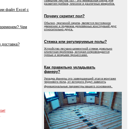
Покрытие листов ГВЛ - это прекрасная среда для
развития грибков, плесени и различных микробов.
ии файл Excel c
Почему скрипит пол?
Обычно, причиной скрипа, является постоянное
движение и подвижка деревянных конструкций друг
 временем? Чем
относительно друга.
Стяжка или регулируемые полы?
я доставка?
Устройство песчано-цементной стяжки довольно
хлопотная проблема, которая сопровождается
грязью и мокрыми процессами.
Как правильно укладывать
фанеру?
Укладка фанеры это завершающий этап в монтаже
чернового пола, от которого будут зависеть
функциональные параметры вашего основания.