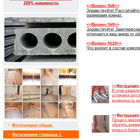
100% надежность
<<Вопрос №8>>
Здравствуйте! Рассчитайте
размерами комнат.
<<Вопрос №9>>
Здравствуйте! Заинтересов
отличается ваш анкер от о
<<Вопрос №10>>
Что входит в состав компле
•
Фотогалерея общая
•
Фотогалерея страница 1