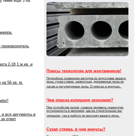
ду ними еще 3 на
анкера.
о производитель
та 2-18,1 м.кв. и
Плюсы технологии для монтажников!
Подробное сравнение методов по подготовке вашего
пола: сухая стяжка, цементная, деревянные полы по
на 56 кв. м.
лагам и регулируемые полы. О плюсах и мунусах.
Чем опасна излишняя экономия?
ибо!!
При устройстве полов, главное проявить грамотную
осторожность в экономии, как на строительных ма-
 и все аргументы в
териалах, так и работе по монтажу вашего пола.
 за ответ
Сухая стяжка, в чем минусы?