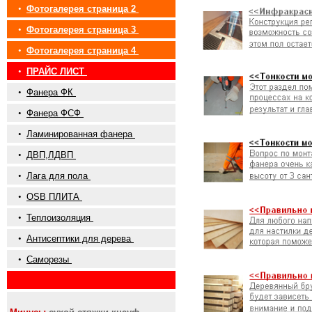
•
Фотогалерея страница 2
•
Фотогалерея страница 3
•
Фотогалерея страница 4
•
ПРАЙС ЛИСТ
•
Фанера ФК
•
Фанера ФСФ
•
Ламинированная фанера
•
ДВП,ЛДВП
•
Лага для пола
•
OSB ПЛИТА
•
Теплоизоляция
•
Антисептики для дерева
•
Саморезы
•