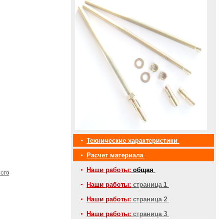
•
Технические характеристики
•
Расчет материала
•
Наши работы:
общая
•
Наши работы:
страница 1
•
Наши работы:
страница 2
•
Наши работы:
страница 3