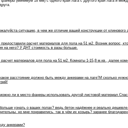
 фанеры (минимум 18 мм) с одного края лага с другого края лага и меж
друга.
ожалуйста ситуацию, в чем же отличие вашей конструкции от клинового 
 предоставили расчет материалов для пола на 51 м2. Возник вопрос, кт
ия на него? У ДНТ стоимость в разы больше.
расчет материалов для пола на 51 м2. Комнаты 1-15,8 м.кв., далее комна
какое расстояние должно быть между анкерами на лаге?И сколько нужно 
рий!
можно ли в место фанеры использовать другой листовой материал.Спас
больше узнать о ваших полах? ведь бетон надёжнее и реально дешевле.
ительны. но мне понравились. так в чём их козырь? заранее благодарен
жду анкерами?