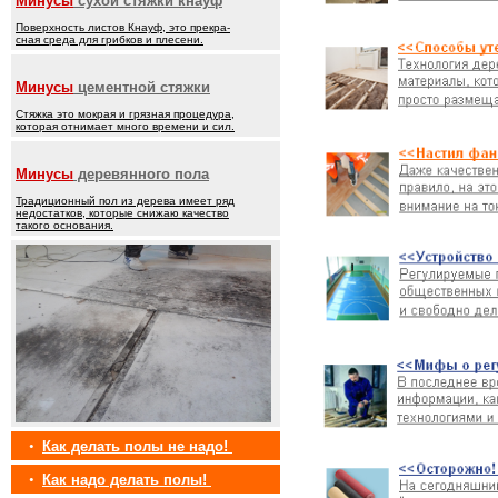
Минусы
сухой стяжки кнауф
Поверхность листов Кнауф, это прекра-
сная среда для грибков и плесени.
Минусы
цементной стяжки
Стяжка это мокрая и грязная процедура,
которая отнимает много времени и сил.
Минусы
деревянного пола
Традиционный пол из дерева имеет ряд
недостатков, которые снижаю качество
такого основания.
•
Как делать полы не надо!
•
Как надо делать полы!