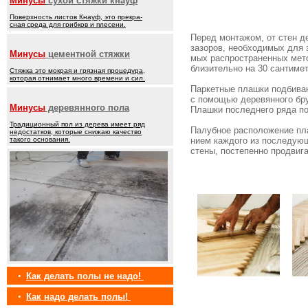
Минусы
сухой стяжки кнауф
Поверхность листов Кнауф, это прекра-
сная среда для грибков и плесени.
Перед монтажом, от стен д
зазоров, необходимых для 
Минусы
цементной стяжки
мых распространенных мето
близительно на 30 сантимет
Стяжка это мокрая и грязная процедура,
которая отнимает много времени и сил.
Паркетные плашки подбиваю
с помощью деревянного бру
Минусы
деревянного пола
Плашки последнего ряда по
Традиционный пол из дерева имеет ряд
Палубное расположение пл
недостатков, которые снижаю качество
такого основания.
нием каждого из последующ
стены, постепенно продвига
•
Как делать полы не надо!
•
Как надо делать полы!