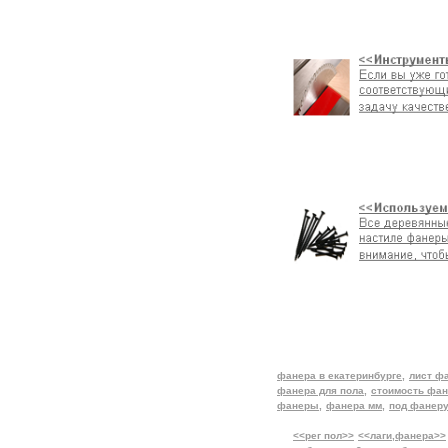
фанера в екатеринбурге,
лист ф
фанера для пола,
стоимость фа
фанеры,
фанера мм,
под фанеру
<<рег пол>>
<<лаги,фанера>>