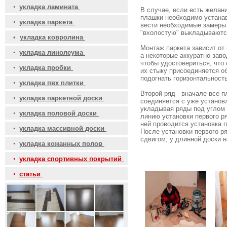
•
укладка ламината
В случае, если есть желан
плашки необходимо устанав
•
укладка паркета
вести необходимые замеры 
"вхолостую" выкладываются
•
укладка ковролина
Монтаж паркета зависит от
•
укладка линолеума
а некоторые аккуратно зав
чтобы удостовериться, что
•
укладка пробки
их стыку присоединяется 
подогнать горизонтальност
•
укладка пвх плитки
Второй ряд - вначале все 
•
укладка паркетной доски
соединяется с уже установ
укладывая ряды под углом 
•
укладка половой доски
линию установки первого р
ней проводится установка 
•
укладка массивной доски
После установки первого р
сдвигом, у длинной доски н
•
укладка кожанных полов
•
укладка спортивных покрытий
•
статьи