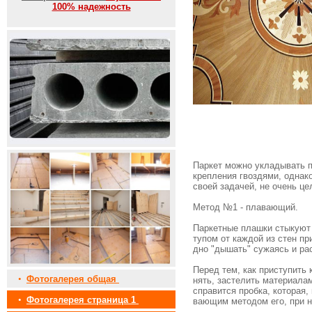
100% надежность
Паркет можно укладывать 
крепления гвоздями, однако
своей задачей, не очень це
Метод №1 - плавающий.
Паркетные плашки стыкуют ш
тупом от каждой из стен пр
дно "дышать" сужаясь и ра
Перед тем, как приступить
•
Фотогалерея общая
нять, застелить материала
справится пробка, которая,
•
Фотогалерея страница 1
вающим методом его, при н