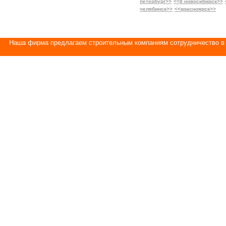
петербург>>
<<8 новосибирск>>
челябинск>>
<<красноярск>>
Наша фирма предлагаем строительным компаниям сотрудничество в 