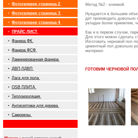
•
Фотогалерея страница 2
Метод №2 - клеевой.
•
Фотогалерея страница 3
Нуждается в большем объеме
дет производить довольно
•
Фотогалерея страница 4
укладки более приемлем, 
•
ПРАЙС ЛИСТ
Как и в первом случае, па
Для этого можно сделать с
•
Фанера ФК
Изготовить черновой пол п
цементный пол довольно ро
•
Фанера ФСФ
материал.
•
Ламинированная фанера
•
ДВП,ЛДВП
ГОТОВИМ ЧЕРНОВОЙ ПО
•
Лага для пола
•
OSB ПЛИТА
•
Теплоизоляция
•
Антисептики для дерева
•
Саморезы
•