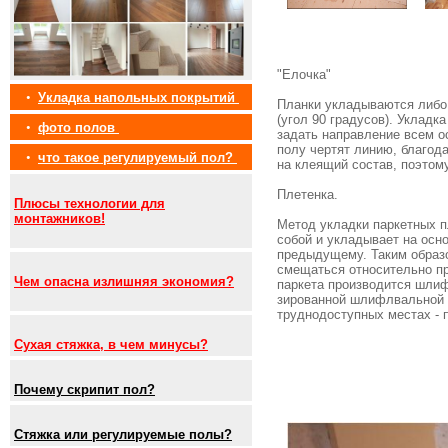
"Елочка"
•
Укладка напольных покрытий
Планки укладываются либо 
(угол 90 градусов). Укладк
•
фото полов
задать направление всем о
полу чертят линию, благод
•
что такое регулируемый пол?
на клеящий состав, поэтому
Плетенка.
Плюсы технологии для
монтажников!
Метод укладки паркетных 
собой и укладывает на осн
предыдущему. Таким образо
смещаться относительно пр
Чем опасна излишняя экономия?
паркета производится шлиф
зированной шлифлвальной 
труднодоступных местах -
Сухая стяжка, в чем минусы?
Почему скрипит пол?
Стяжка или регулируемые полы?