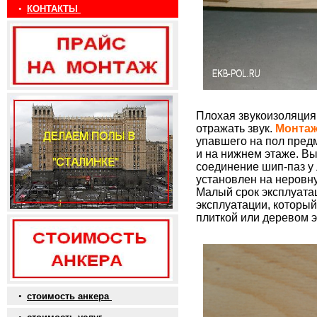
•
КОНТАКТЫ
Плохая звукоизоляция 
отражать звук.
Монтаж
упавшего на пол предм
и на нижнем этаже. В
соединение шип-паз у 
установлен на неровну
Малый срок эксплуата
эксплуатации, который
плиткой или деревом э
•
стоимость анкера