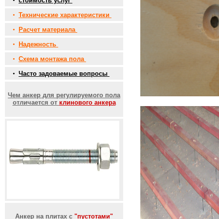
•
стоимость услуг
•
Технические характеристики
•
Расчет материала
•
Надежность
•
Схема монтажа пола
•
Часто задоваемые вопросы
Чем анкер для регулируемого пола
отличается от
клинового анкера
Анкер на плитах с
"пустотами"