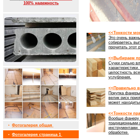
100% надежность
<<Тонкости мо
Это очень важны
собираетесь вы
прочитать этот 
<<Выбираем пр
Сучки сильно вл
характеристики
целостность все
углубления.
<<Правильно в
Покупка фанеры 
велик риск прио
может находить
<<Тонкости пр
Вообще фанеру 
традиционными 
•
Фотогалерея общая
инструментами. 
обработке.
•
Фотогалерея страница 1