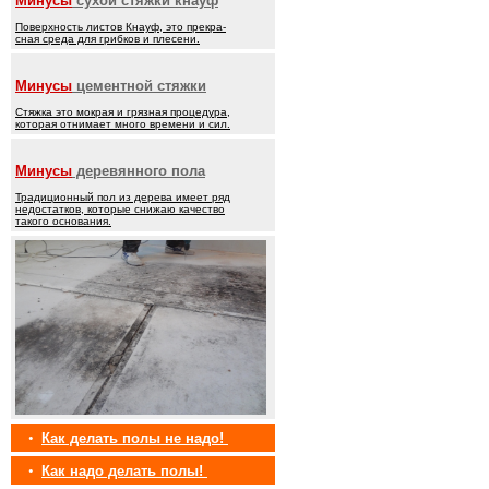
Минусы
сухой стяжки кнауф
Поверхность листов Кнауф, это прекра-
сная среда для грибков и плесени.
Минусы
цементной стяжки
Стяжка это мокрая и грязная процедура,
которая отнимает много времени и сил.
Минусы
деревянного пола
Традиционный пол из дерева имеет ряд
недостатков, которые снижаю качество
такого основания.
•
Как делать полы не надо!
•
Как надо делать полы!