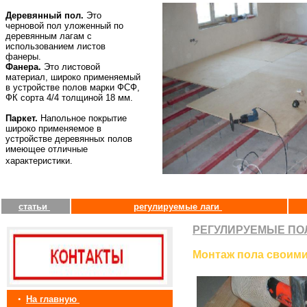
Деревянный пол.
Это
черновой пол уложенный по
деревянным лагам с
использованием листов
фанеры.
Фанера.
Это листовой
материал, широко применяемый
в устройстве полов марки ФСФ,
ФК сорта 4/4 толщиной 18 мм.
Паркет.
Напольное покрытие
широко применяемое в
устройстве деревянных полов
имеющее отличные
характеристики.
статьи
регулируемые лаги
РЕГУЛИРУЕМЫЕ ПО
Монтаж пола своими
•
На главную