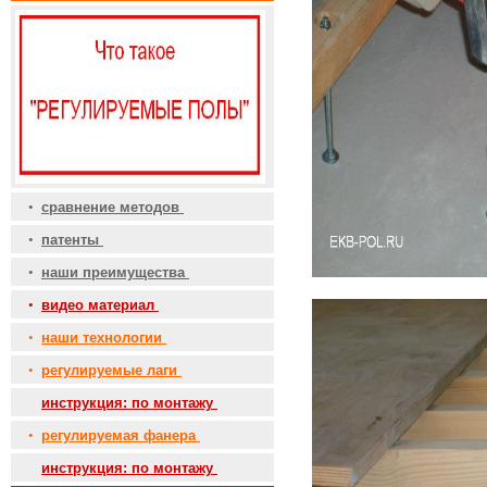
•
сравнение методов
•
патенты
•
наши преимущества
•
видео материал
•
наши технологии
•
регулируемые лаги
•
инструкция: по монтажу
•
регулируемая фанера
•
инструкция: по монтажу