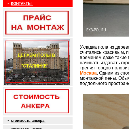
•
КОНТАКТЫ
Укладка пола из дере
считались красивым, 
временем даже такие 
начинать издавать скр
трения торцов половиц 
Москва
. Одним из сп
монтажной пены. Обыч
подпольного пространс
•
стоимость анкера