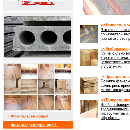
100% надежность
<<Тонкости мо
Это очень важны
собираетесь вы
прочитать этот 
<<Выбираем пр
Сучки сильно вл
характеристики
целостность все
углубления.
<<Правильно в
Покупка фанеры 
велик риск прио
может находить
<<Тонкости пр
Вообще фанеру 
традиционными 
инструментами. 
•
Фотогалерея общая
обработке.
•
Фотогалерея страница 1