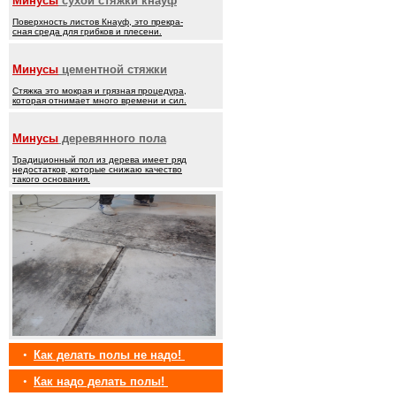
Минусы
сухой стяжки кнауф
Поверхность листов Кнауф, это прекра-
сная среда для грибков и плесени.
Минусы
цементной стяжки
Стяжка это мокрая и грязная процедура,
которая отнимает много времени и сил.
Минусы
деревянного пола
Традиционный пол из дерева имеет ряд
недостатков, которые снижаю качество
такого основания.
•
Как делать полы не надо!
•
Как надо делать полы!