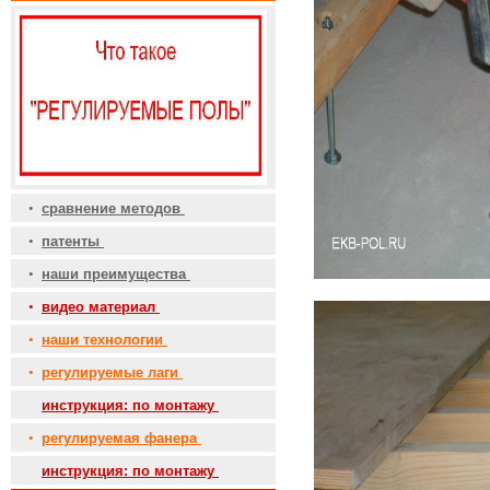
•
сравнение методов
•
патенты
•
наши преимущества
•
видео материал
•
наши технологии
•
регулируемые лаги
•
инструкция: по монтажу
•
регулируемая фанера
•
инструкция: по монтажу