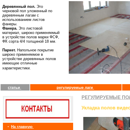
Деревянный пол.
Это
черновой пол уложенный по
деревянным лагам с
использованием листов
фанеры.
Фанера.
Это листовой
материал, широко применяемый
в устройстве полов марки ФСФ,
ФК сорта 4/4 толщиной 18 мм.
Паркет.
Напольное покрытие
широко применяемое в
устройстве деревянных полов
имеющее отличные
характеристики.
статьи
регулируемые лаги
РЕГУЛИРУЕМЫЕ ПО
Укладка полов виде
•
На главную