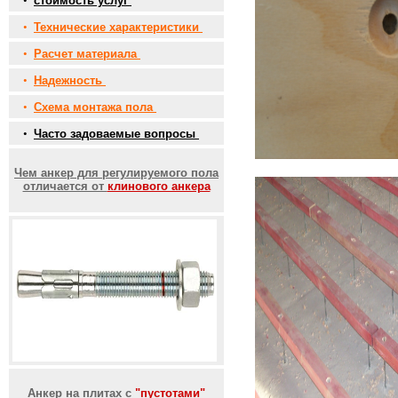
•
стоимость услуг
•
Технические характеристики
•
Расчет материала
•
Надежность
•
Схема монтажа пола
•
Часто задоваемые вопросы
Чем анкер для регулируемого пола
отличается от
клинового анкера
Анкер на плитах с
"пустотами"