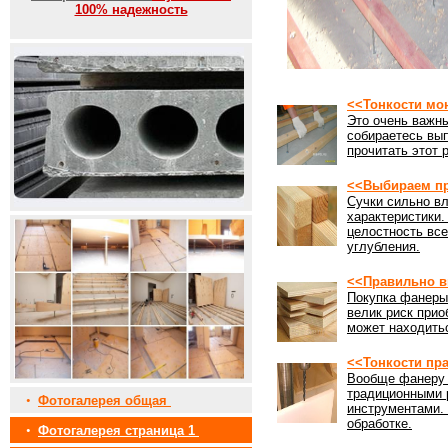
100% надежность
<<Тонкости мо
Это очень важны
собираетесь вы
прочитать этот 
<<Выбираем пр
Сучки сильно вл
характеристики
целостность все
углубления.
<<Правильно в
Покупка фанеры 
велик риск прио
может находить
<<Тонкости пр
Вообще фанеру 
традиционными 
•
Фотогалерея общая
инструментами. 
обработке.
•
Фотогалерея страница 1