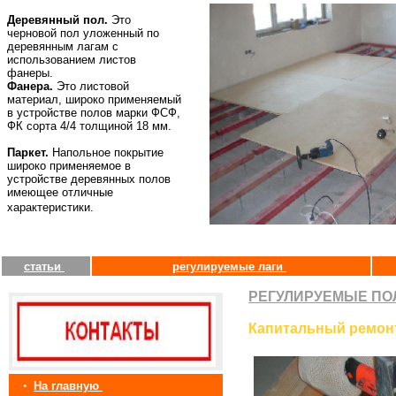
Деревянный пол.
Это
черновой пол уложенный по
деревянным лагам с
использованием листов
фанеры.
Фанера.
Это листовой
материал, широко применяемый
в устройстве полов марки ФСФ,
ФК сорта 4/4 толщиной 18 мм.
Паркет.
Напольное покрытие
широко применяемое в
устройстве деревянных полов
имеющее отличные
характеристики.
статьи
регулируемые лаги
РЕГУЛИРУЕМЫЕ ПО
Капитальный ремон
•
На главную