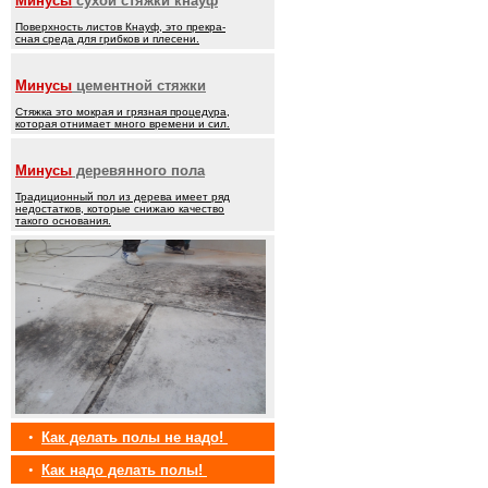
Минусы
сухой стяжки кнауф
Поверхность листов Кнауф, это прекра-
сная среда для грибков и плесени.
Минусы
цементной стяжки
Стяжка это мокрая и грязная процедура,
которая отнимает много времени и сил.
Минусы
деревянного пола
Традиционный пол из дерева имеет ряд
недостатков, которые снижаю качество
такого основания.
•
Как делать полы не надо!
•
Как надо делать полы!