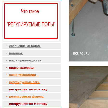
•
сравнение методов
•
патенты
•
наши преимущества
•
видео материал
•
наши технологии
•
регулируемые лаги
•
инструкция: по монтажу
•
регулируемая фанера
•
инструкция: по монтажу