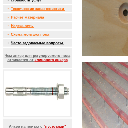
•
стоимость услуг
•
Технические характеристики
•
Расчет материала
•
Надежность
•
Схема монтажа пола
•
Часто задоваемые вопросы
Чем анкер для регулируемого пола
отличается от
клинового анкера
Анкер на плитах с
"пустотами"