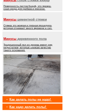
Минусы
сухой стяжки кнауф
Поверхность листов Кнауф, это прекра-
сная среда для грибков и плесени.
Минусы
цементной стяжки
Стяжка это мокрая и грязная процедура,
которая отнимает много времени и сил.
Минусы
деревянного пола
Традиционный пол из дерева имеет ряд
недостатков, которые снижаю качество
такого основания.
•
Как делать полы не надо!
•
Как надо делать полы!