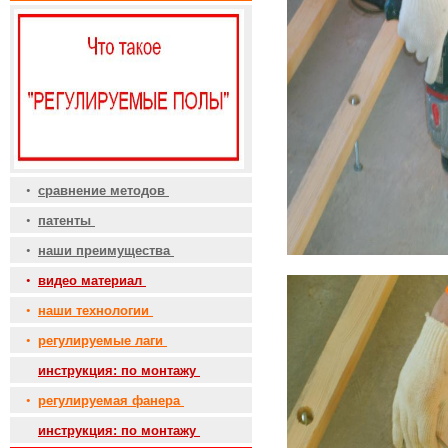
•
сравнение методов
•
патенты
•
наши преимущества
•
видео материал
•
наши технологии
•
регулируемые лаги
•
инструкция: по монтажу
•
регулируемая фанера
•
инструкция: по монтажу