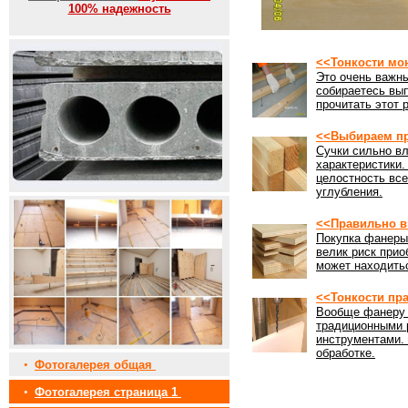
100% надежность
<<Тонкости мо
Это очень важны
собираетесь вы
прочитать этот 
<<Выбираем пр
Сучки сильно вл
характеристики
целостность все
углубления.
<<Правильно в
Покупка фанеры 
велик риск прио
может находить
<<Тонкости пр
Вообще фанеру 
традиционными 
инструментами. 
обработке.
•
Фотогалерея общая
•
Фотогалерея страница 1