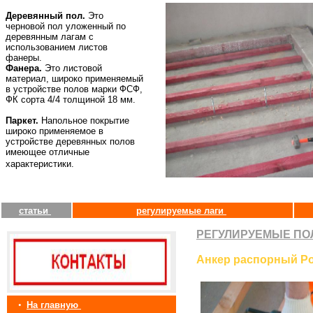
Деревянный пол.
Это
черновой пол уложенный по
деревянным лагам с
использованием листов
фанеры.
Фанера.
Это листовой
материал, широко применяемый
в устройстве полов марки ФСФ,
ФК сорта 4/4 толщиной 18 мм.
Паркет.
Напольное покрытие
широко применяемое в
устройстве деревянных полов
имеющее отличные
характеристики.
статьи
регулируемые лаги
РЕГУЛИРУЕМЫЕ ПО
Анкер распорный Ро
•
На главную