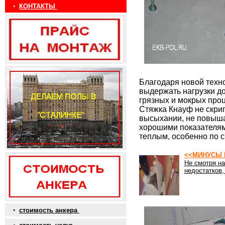
•
КОНТАКТЫ
Благодаря новой техн
выдержать нагрузки до
грязных и мокрых про
Стяжка Кнауф не скрип
высыхании, не повыша
хорошими показателям
теплым, особенно по с
<<МИНУСЫ 
Не смотря на
недостатков,
•
стоимость анкера