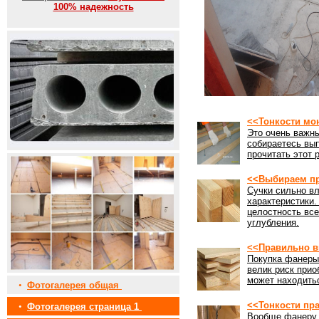
100% надежность
<<Тонкости мо
Это очень важны
собираетесь вы
прочитать этот 
<<Выбираем пр
Сучки сильно вл
характеристики
целостность все
углубления.
<<Правильно в
Покупка фанеры 
велик риск прио
может находить
•
Фотогалерея общая
<<Тонкости пр
•
Фотогалерея страница 1
Вообще фанеру 