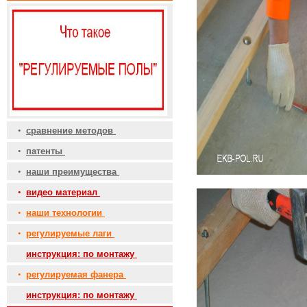
•
сравнение методов
•
патенты
•
наши преимущества
•
видео материал
•
наши технологии
•
регулируемые лаги
•
инструкция: по монтажу
•
регулируемая фанера
•
инструкция: по монтажу