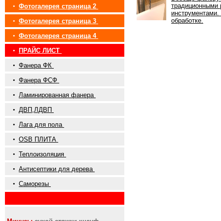
традиционными 
•
Фотогалерея страница 2
инструментами. 
обработке.
•
Фотогалерея страница 3
•
Фотогалерея страница 4
•
ПРАЙС ЛИСТ
•
Фанера ФК
•
Фанера ФСФ
•
Ламинированная фанера
•
ДВП,ЛДВП
•
Лага для пола
•
OSB ПЛИТА
•
Теплоизоляция
•
Антисептики для дерева
•
Саморезы
•