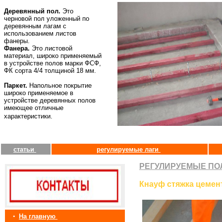
Деревянный пол.
Это
черновой пол уложенный по
деревянным лагам с
использованием листов
фанеры.
Фанера.
Это листовой
материал, широко применяемый
в устройстве полов марки ФСФ,
ФК сорта 4/4 толщиной 18 мм.
Паркет.
Напольное покрытие
широко применяемое в
устройстве деревянных полов
имеющее отличные
характеристики.
статьи
регулируемые лаги
РЕГУЛИРУЕМЫЕ ПО
Кнауф стяжка цемен
•
На главную