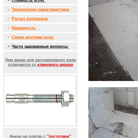
•
стоимость услуг
•
Технические характеристики
•
Расчет материала
•
Надежность
•
Схема монтажа пола
•
Часто задоваемые вопросы
Чем анкер для регулируемого пола
отличается от
клинового анкера
Анкер на плитах с
"пустотами"