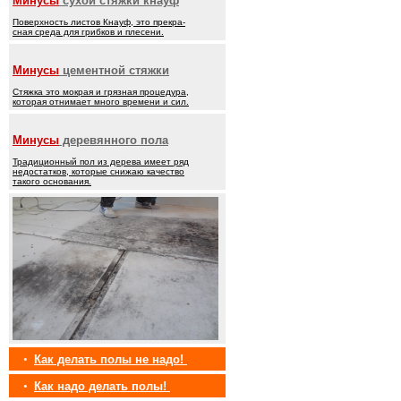
Минусы
сухой стяжки кнауф
Поверхность листов Кнауф, это прекра-
сная среда для грибков и плесени.
Минусы
цементной стяжки
Стяжка это мокрая и грязная процедура,
которая отнимает много времени и сил.
Минусы
деревянного пола
Традиционный пол из дерева имеет ряд
недостатков, которые снижаю качество
такого основания.
•
Как делать полы не надо!
•
Как надо делать полы!