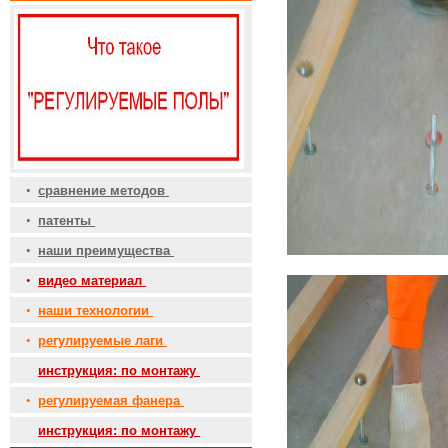
•
сравнение методов
•
патенты
•
наши преимущества
•
видео материал
•
наши технологии
•
регулируемые лаги
•
инструкция: по монтажу
•
регулируемая фанера
•
инструкция: по монтажу