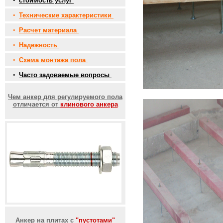
•
стоимость услуг
•
Технические характеристики
•
Расчет материала
•
Надежность
•
Схема монтажа пола
•
Часто задоваемые вопросы
Чем анкер для регулируемого пола
отличается от
клинового анкера
Анкер на плитах с
"пустотами"