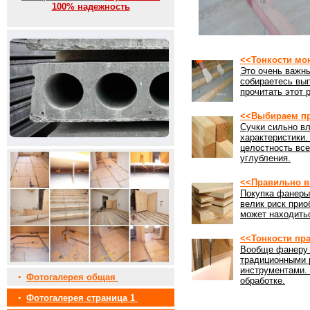
100% надежность
<<Тонкости мо
Это очень важны
собираетесь вы
прочитать этот 
<<Выбираем пр
Сучки сильно вл
характеристики
целостность все
углубления.
<<Правильно в
Покупка фанеры 
велик риск прио
может находить
<<Тонкости пр
Вообще фанеру 
традиционными 
инструментами. 
•
Фотогалерея общая
обработке.
•
Фотогалерея страница 1