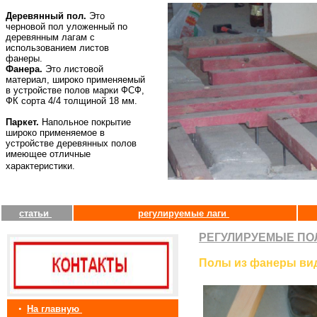
Деревянный пол.
Это
черновой пол уложенный по
деревянным лагам с
использованием листов
фанеры.
Фанера.
Это листовой
материал, широко применяемый
в устройстве полов марки ФСФ,
ФК сорта 4/4 толщиной 18 мм.
Паркет.
Напольное покрытие
широко применяемое в
устройстве деревянных полов
имеющее отличные
характеристики.
статьи
регулируемые лаги
РЕГУЛИРУЕМЫЕ ПО
Полы из фанеры ви
•
На главную