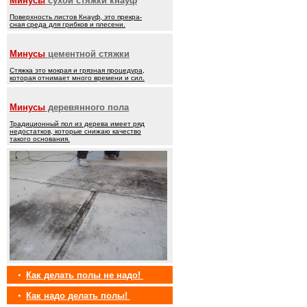
Минусы
сухой стяжки кнауф
Поверхность листов Кнауф, это прекра-
сная среда для грибков и плесени.
Минусы
цементной стяжки
Стяжка это мокрая и грязная процедура,
которая отнимает много времени и сил.
Минусы
деревянного пола
Традиционный пол из дерева имеет ряд
недостатков, которые снижаю качество
такого основания.
•
Как делать полы не надо!
•
Как надо делать полы!