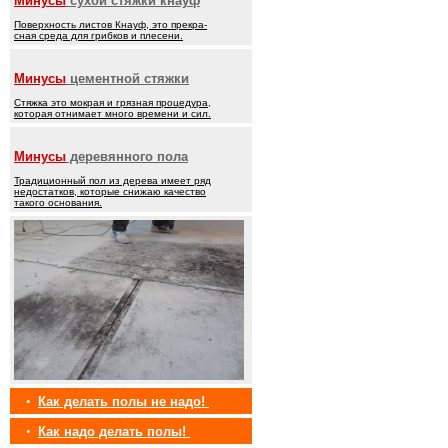
Минусы
сухой стяжки кнауф
Поверхность листов Кнауф, это прекра-
сная среда для грибков и плесени.
Минусы
цементной стяжки
Стяжка это мокрая и грязная процедура,
которая отнимает много времени и сил.
Минусы
деревянного пола
Традиционный пол из дерева имеет ряд
недостатков, которые снижаю качество
такого основания.
•
Как делать полы не надо!
•
Как надо делать полы!