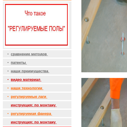
•
сравнение методов
•
патенты
•
наши преимущества
•
видео материал
•
наши технологии
•
регулируемые лаги
•
инструкция: по монтажу
•
регулируемая фанера
•
инструкция: по монтажу