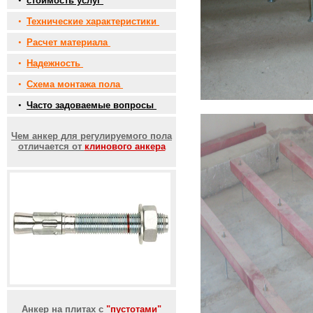
•
стоимость услуг
•
Технические характеристики
•
Расчет материала
•
Надежность
•
Схема монтажа пола
•
Часто задоваемые вопросы
Чем анкер для регулируемого пола
отличается от
клинового анкера
Анкер на плитах с
"пустотами"