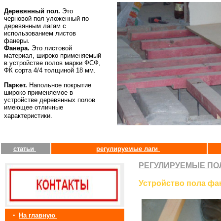
Деревянный пол.
Это
черновой пол уложенный по
деревянным лагам с
использованием листов
фанеры.
Фанера.
Это листовой
материал, широко применяемый
в устройстве полов марки ФСФ,
ФК сорта 4/4 толщиной 18 мм.
Паркет.
Напольное покрытие
широко применяемое в
устройстве деревянных полов
имеющее отличные
характеристики.
статьи
регулируемые лаги
РЕГУЛИРУЕМЫЕ ПО
Устройство пола фа
•
На главную