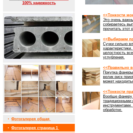
100% надежность
<<Тонкости мо
Это очень важны
собираетесь вы
прочитать этот 
<<Выбираем пр
Сучки сильно вл
характеристики
целостность все
углубления.
<<Правильно в
Покупка фанеры 
велик риск прио
может находить
<<Тонкости пр
Вообще фанеру 
традиционными 
инструментами. 
обработке.
•
Фотогалерея общая
•
Фотогалерея страница 1