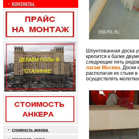
•
КОНТАКТЫ
Шпунтованная доска ук
крепится к балке дву
следующие пять рядов,
лагам Москва
. Доски
располагая их стыки 
осуществлять молотко
•
стоимость анкера