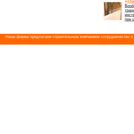
<<То
Вооб
трад
инст
при 
Наша фирма предлагаем строительным компаниям сотрудничество в 