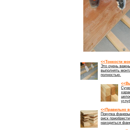
<<Тонкости мо
Это очень важны
выполнять монта
полностью.
<<Вы
Сучк
хара
цело
углу
<<Правильно в
Покупка фанеры 
риск приобрести
находиться фан