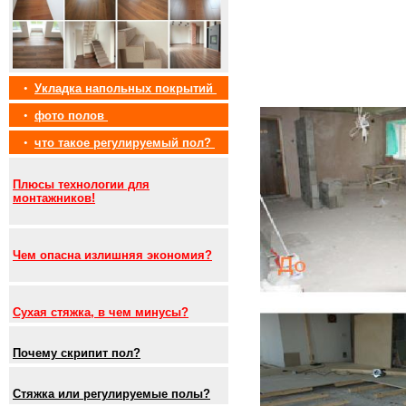
•
Укладка напольных покрытий
•
фото полов
•
что такое регулируемый пол?
Плюсы технологии для
монтажников!
Чем опасна излишняя экономия?
Сухая стяжка, в чем минусы?
Почему скрипит пол?
Стяжка или регулируемые полы?