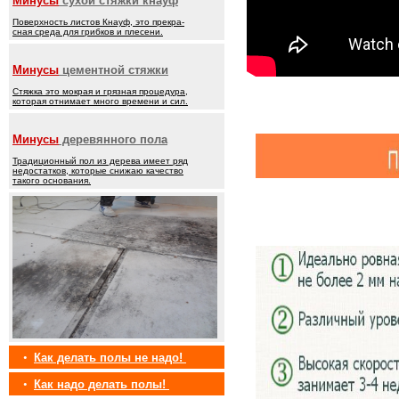
Минусы
сухой стяжки кнауф
Поверхность листов Кнауф, это прекра-
сная среда для грибков и плесени.
Минусы
цементной стяжки
Стяжка это мокрая и грязная процедура,
которая отнимает много времени и сил.
Минусы
деревянного пола
Традиционный пол из дерева имеет ряд
недостатков, которые снижаю качество
такого основания.
•
Как делать полы не надо!
•
Как надо делать полы!