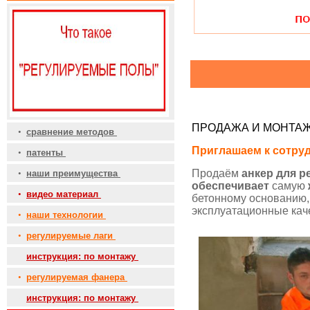
ПРОДАЖА И МОНТАЖ
•
сравнение методов
Приглашаем к сотруд
•
патенты
Продаём
анкер для р
•
наши преимущества
обеспечивает
самую
•
видео материал
бетонному основанию,
эксплуатационные кач
•
наши технологии
•
регулируемые лаги
•
инструкция: по монтажу
•
регулируемая фанера
•
инструкция: по монтажу