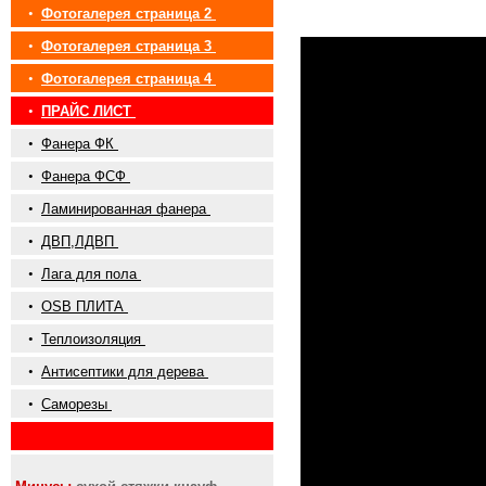
•
Фотогалерея страница 2
•
Фотогалерея страница 3
•
Фотогалерея страница 4
•
ПРАЙС ЛИСТ
•
Фанера ФК
•
Фанера ФСФ
•
Ламинированная фанера
•
ДВП,ЛДВП
•
Лага для пола
•
OSB ПЛИТА
•
Теплоизоляция
•
Антисептики для дерева
•
Саморезы
•