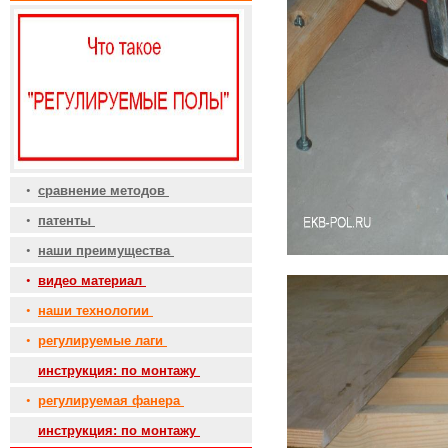
•
сравнение методов
•
патенты
•
наши преимущества
•
видео материал
•
наши технологии
•
регулируемые лаги
•
инструкция: по монтажу
•
регулируемая фанера
•
инструкция: по монтажу