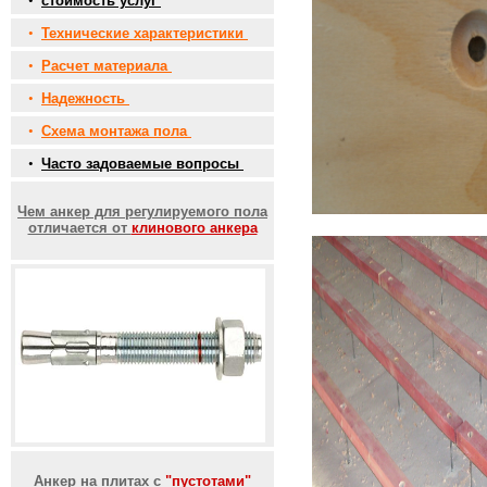
•
стоимость услуг
•
Технические характеристики
•
Расчет материала
•
Надежность
•
Схема монтажа пола
•
Часто задоваемые вопросы
Чем анкер для регулируемого пола
отличается от
клинового анкера
Анкер на плитах с
"пустотами"