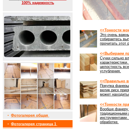
100% надежность
<<Тонкости мо
Это очень важны
собираетесь вы
прочитать этот 
<<Выбираем пр
Сучки сильно вл
характеристики
целостность все
углубления.
<<Правильно в
Покупка фанеры 
велик риск прио
может находить
<<Тонкости пр
Вообще фанеру 
традиционными 
•
Фотогалерея общая
инструментами. 
обработке.
•
Фотогалерея страница 1