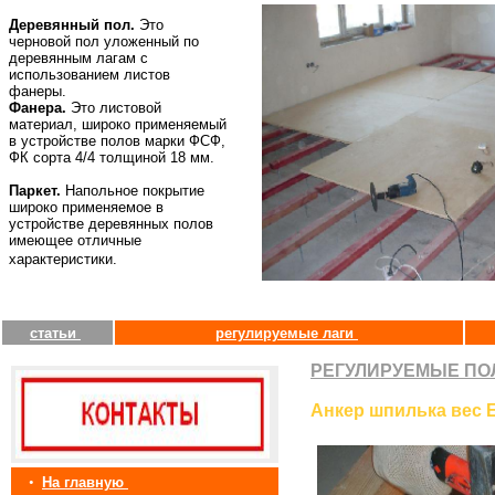
Деревянный пол.
Это
черновой пол уложенный по
деревянным лагам с
использованием листов
фанеры.
Фанера.
Это листовой
материал, широко применяемый
в устройстве полов марки ФСФ,
ФК сорта 4/4 толщиной 18 мм.
Паркет.
Напольное покрытие
широко применяемое в
устройстве деревянных полов
имеющее отличные
характеристики.
статьи
регулируемые лаги
РЕГУЛИРУЕМЫЕ ПО
Анкер шпилька вес 
•
На главную