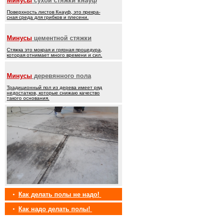
Минусы
сухой стяжки кнауф
Поверхность листов Кнауф, это прекра-
сная среда для грибков и плесени.
Минусы
цементной стяжки
Стяжка это мокрая и грязная процедура,
которая отнимает много времени и сил.
Минусы
деревянного пола
Традиционный пол из дерева имеет ряд
недостатков, которые снижаю качество
такого основания.
•
Как делать полы не надо!
•
Как надо делать полы!