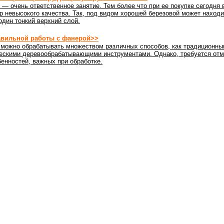
— очень ответственное занятие. Тем более что при ее покупке сегодня 
р невысокого качества. Так, под видом хорошей березовой может наход
дин тонкий верхний слой.
авильной работы с фанерой>>
можно обрабатывать множеством различных способов, как традиционным
ескими деревообрабатывающими инструментами. Однако, требуется отм
енностей, важных при обработке.