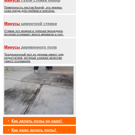
Минусы
сухой стяжки кнауф
Поверхность листов Кнауф, это прекра-
сная среда для грибков и плесени.
Минусы
цементной стяжки
Стяжка это мокрая и грязная процедура,
которая отнимает много времени и сил.
Минусы
деревянного пола
Традиционный пол из дерева имеет ряд
недостатков, которые снижаю качество
такого основания.
•
Как делать полы не надо!
•
Как надо делать полы!