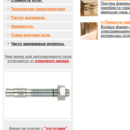
•
стоимость услуг
Покупка фанеры 
приобрести това
•
Технические характеристики
имеющая лишь о
•
Расчет материала
<<Тонкости пр
•
Надежность
Вообще фанеру 
электромеханич
•
Схема монтажа пола
интересных особ
•
Часто задоваемые вопросы
Чем анкер для регулируемого пола
отличается от
клинового анкера
Анкер на плитах с
"пустотами"