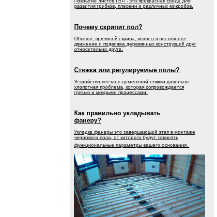
Покрытие листов ГВЛ - это прекрасная среда для
развития грибков, плесени и различных микробов.
Почему скрипит пол?
Обычно, причиной скрипа, является постоянное
движение и подвижка деревянных конструкций друг
относительно друга.
Стяжка или регулируемые полы?
Устройство песчано-цементной стяжки довольно
хлопотная проблема, которая сопровождается
грязью и мокрыми процессами.
Как правильно укладывать
фанеру?
Укладка фанеры это завершающий этап в монтаже
чернового пола, от которого будут зависеть
функциональные параметры вашего основания.