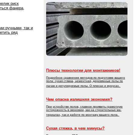
велик риск
иться фанера,
и ручными, так и
етить ряд
Плюсы технологии для монтажников!
Подробное сравнение методов по подготовке вашего
пола: сухая стяжка, цементная, деревянные полы по
лагам и регулируемые полы. О плюсах и мунусах.
Чем опасна излишняя экономия?
При устройстве полов, главное проявить грамотную
осторожность в экономии, как на строительных ма-
териалах, так и работе по монтажу вашего пола.
Сухая стяжка, в чем минусы?