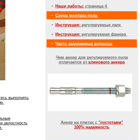
•
Наши работы:
страница 4
•
Схема монтажа пола
•
Инструкция:
регулируемые лаги
•
Инструкция:
регулируемая фанера
•
Часто задоваемые вопросы
Чем анкер для регулируемого пола
отличается от
клинового анкера
тесь выполнять
ю.
льные
Анкер на плитах с
"пустотами"
 и целостность
100% надежность
я.