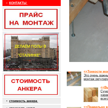
•
КОНТАКТЫ
<<Тонкости мо
Это очень важны
монтаж регулиру
<<Вы
Сучк
хара
всег
•
стоимость анкера
<<Правильно в