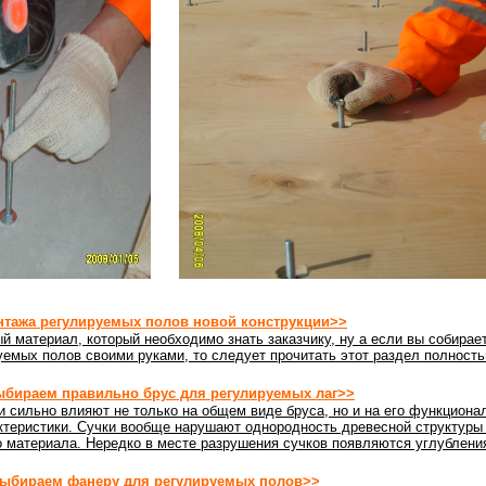
нтажа регулируемых полов новой конструкции>>
й материал, который необходимо знать заказчику, ну а если вы собирае
емых полов своими руками, то следует прочитать этот раздел полность
бираем правильно брус для регулируемых лаг>>
и сильно влияют не только на общем виде бруса, но и на его функциона
ктеристики. Сучки вообще нарушают однородность древесной структуры
о материала. Нередко в месте разрушения сучков появляются углублени
ыбираем фанеру для регулируемых полов>>