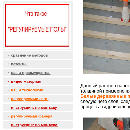
•
сравнение методов
•
патенты
•
наши преимущества
•
видео материал
Данный раствор нанос
•
наши технологии
толщиной примерно пя
Белые деревянные п
•
регулируемые лаги
следующего слоя, след
процесса гидроизоляци
•
инструкция: по монтажу
•
регулируемая фанера
•
инструкция: по монтажу