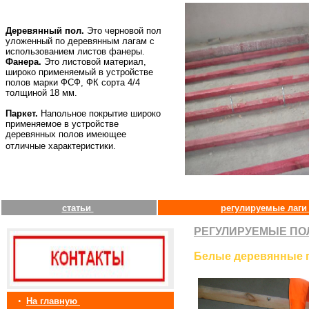
Деревянный пол.
Это черновой пол
уложенный по деревянным лагам с
использованием листов фанеры.
Фанера.
Это листовой материал,
широко применяемый в устройстве
полов марки ФСФ, ФК сорта 4/4
толщиной 18 мм.
Паркет.
Напольное покрытие широко
применяемое в устройстве
деревянных полов имеющее
отличные характеристики.
статьи
регулируемые лаг
РЕГУЛИРУЕМЫЕ ПО
Белые деревянные п
•
На главную