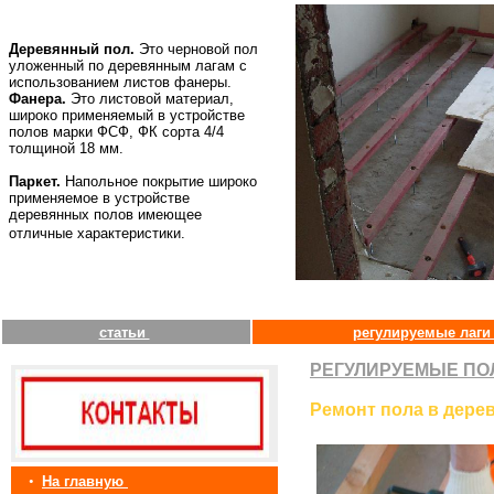
Деревянный пол.
Это черновой пол
уложенный по деревянным лагам с
использованием листов фанеры.
Фанера.
Это листовой материал,
широко применяемый в устройстве
полов марки ФСФ, ФК сорта 4/4
толщиной 18 мм.
Паркет.
Напольное покрытие широко
применяемое в устройстве
деревянных полов имеющее
отличные характеристики.
статьи
регулируемые лаг
РЕГУЛИРУЕМЫЕ ПО
Ремонт пола в дере
•
На главную