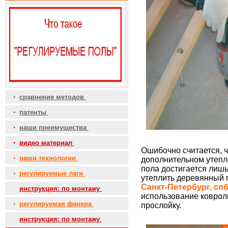
•
сравнение методов
•
патенты
•
наши преимущества
•
видео материал
Ошибочно считается, 
•
наши технологии
дополнительном утепле
пола достигается лишь 
•
регулируемые лаги
утеплить деревянный 
Санкт-Петербург, сп
•
инструкция: по монтажу
использование коврол
•
регулируемая фанера
прослойку.
•
инструкция: по монтажу