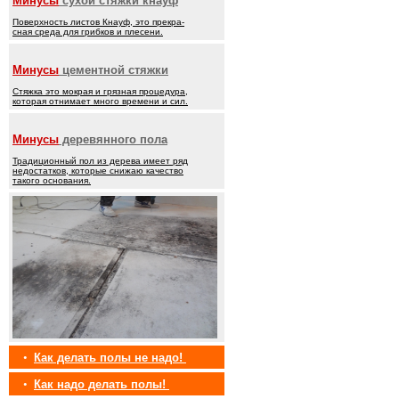
Минусы
сухой стяжки кнауф
Поверхность листов Кнауф, это прекра-
сная среда для грибков и плесени.
Минусы
цементной стяжки
Стяжка это мокрая и грязная процедура,
которая отнимает много времени и сил.
Минусы
деревянного пола
Традиционный пол из дерева имеет ряд
недостатков, которые снижаю качество
такого основания.
•
Как делать полы не надо!
•
Как надо делать полы!