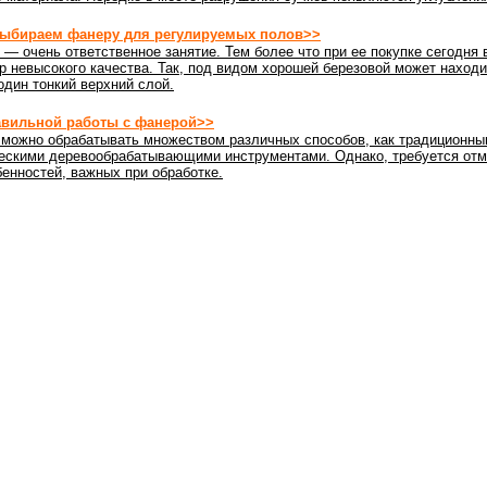
ыбираем фанеру для регулируемых полов>>
— очень ответственное занятие. Тем более что при ее покупке сегодня 
р невысокого качества. Так, под видом хорошей березовой может наход
дин тонкий верхний слой.
авильной работы с фанерой>>
можно обрабатывать множеством различных способов, как традиционным
ескими деревообрабатывающими инструментами. Однако, требуется отм
енностей, важных при обработке.