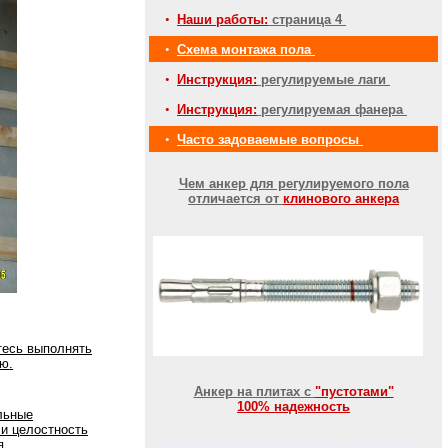
•
Наши работы:
страница 4
•
Схема монтажа пола
•
Инструкция:
регулируемые лаги
•
Инструкция:
регулируемая фанера
•
Часто задоваемые вопросы
Чем анкер для регулируемого пола
отличается от
клинового анкера
тесь выполнять
ю.
Анкер на плитах с
"пустотами"
100% надежность
льные
 и целостность
я.