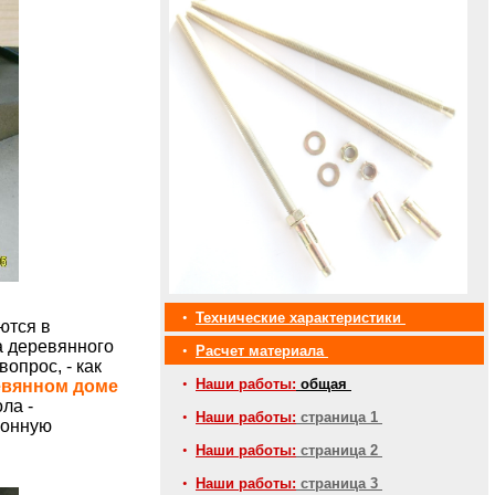
•
Технические характеристики
ются в
а деревянного
•
Расчет материала
опрос, - как
•
Наши работы:
общая
евянном доме
ла -
•
Наши работы:
страница 1
ионную
•
Наши работы:
страница 2
•
Наши работы:
страница 3