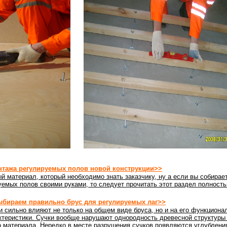
нтажа регулируемых полов новой конструкции>>
й материал, который необходимо знать заказчику, ну а если вы собирае
емых полов своими руками, то следует прочитать этот раздел полность
бираем правильно брус для регулируемых лаг>>
и сильно влияют не только на общем виде бруса, но и на его функциона
ктеристики. Сучки вообще нарушают однородность древесной структуры
о материала. Нередко в месте разрушения сучков появляются углублени