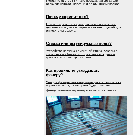
Покрытие листов ГВЛ - это прекрасная среда для
развития грибков, плесени и различных микробов.
Почему скрипит пол?
Обычно, причиной скрипа, является постоянное
движение и подвижка деревянных конструкций друг
относительно друга.
Стяжка или регулируемые полы?
Устройство песчано-цементной стяжки довольно
хлопотная проблема, которая сопровождается
грязью и мокрыми процессами.
Как правильно укладывать
фанеру?
Укладка фанеры это завершающий этап в монтаже
чернового пола, от которого будут зависеть
функциональные параметры вашего основания.