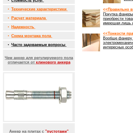
•
стоимость услуг
•
Технические характеристики
<<Правильно в
Покупка фанеры 
•
Расчет материала
приобрести това
имеющая лишь о
•
Надежность
<<Тонкости пр
•
Схема монтажа пола
Вообще фанеру 
электромеханич
•
Часто задоваемые вопросы
интересных особ
Чем анкер для регулируемого пола
отличается от
клинового анкера
Анкер на плитах с
"пустотами"