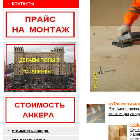
•
КОНТАКТЫ
<<Тонкости мо
Это очень важны
монтаж регулиру
<<Вы
Сучк
•
стоимость анкера
хара
всег