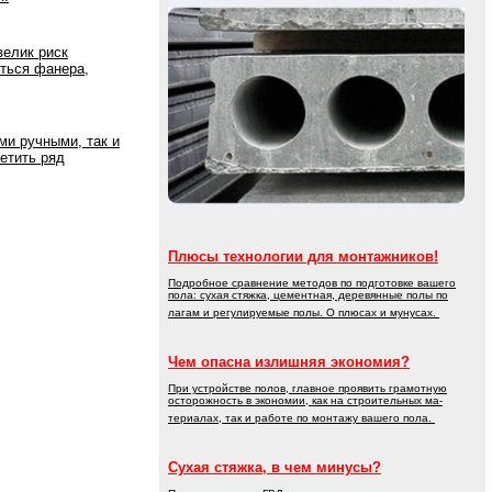
велик риск
иться фанера,
и ручными, так и
етить ряд
Плюсы технологии для монтажников!
Подробное сравнение методов по подготовке вашего
пола: сухая стяжка, цементная, деревянные полы по
лагам и регулируемые полы. О плюсах и мунусах.
Чем опасна излишняя экономия?
При устройстве полов, главное проявить грамотную
осторожность в экономии, как на строительных ма-
териалах, так и работе по монтажу вашего пола.
Сухая стяжка, в чем минусы?