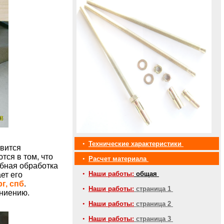
•
Технические характеристики
вится
тся в том, что
•
Расчет материала
обная обработка
•
Наши работы:
общая
ет его
г, спб
.
•
Наши работы:
страница 1
гниению.
•
Наши работы:
страница 2
•
Наши работы:
страница 3