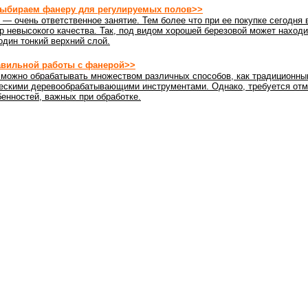
ыбираем фанеру для регулируемых полов>>
— очень ответственное занятие. Тем более что при ее покупке сегодня 
р невысокого качества. Так, под видом хорошей березовой может наход
дин тонкий верхний слой.
авильной работы с фанерой>>
можно обрабатывать множеством различных способов, как традиционным
ескими деревообрабатывающими инструментами. Однако, требуется отм
енностей, важных при обработке.