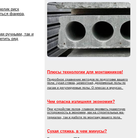
велик риск
иться фанера,
и ручными, так и
етить ряд
Плюсы технологии для монтажников!
Подробное сравнение методов по подготовке вашего
пола: сухая стяжка, цементная, деревянные полы по
лагам и регулируемые полы. О плюсах и мунусах.
Чем опасна излишняя экономия?
При устройстве полов, главное проявить грамотную
осторожность в экономии, как на строительных ма-
териалах, так и работе по монтажу вашего пола.
Сухая стяжка, в чем минусы?