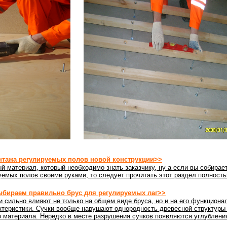
нтажа регулируемых полов новой конструкции>>
й материал, который необходимо знать заказчику, ну а если вы собирае
емых полов своими руками, то следует прочитать этот раздел полность
бираем правильно брус для регулируемых лаг>>
и сильно влияют не только на общем виде бруса, но и на его функциона
ктеристики. Сучки вообще нарушают однородность древесной структуры
о материала. Нередко в месте разрушения сучков появляются углублени