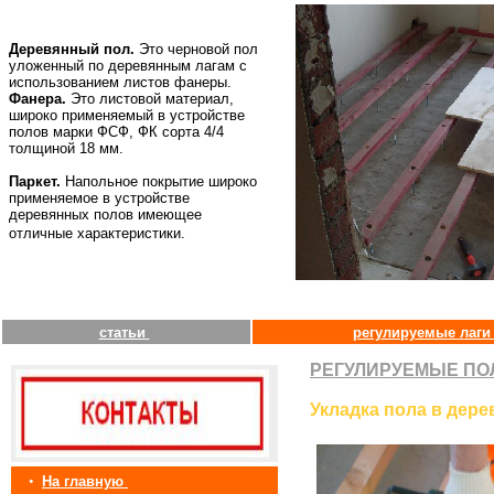
Деревянный пол.
Это черновой пол
уложенный по деревянным лагам с
использованием листов фанеры.
Фанера.
Это листовой материал,
широко применяемый в устройстве
полов марки ФСФ, ФК сорта 4/4
толщиной 18 мм.
Паркет.
Напольное покрытие широко
применяемое в устройстве
деревянных полов имеющее
отличные характеристики.
статьи
регулируемые лаг
РЕГУЛИРУЕМЫЕ ПО
Укладка пола в дере
•
На главную