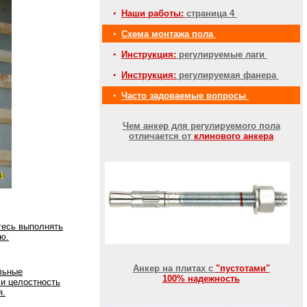
•
Наши работы:
страница 4
•
Схема монтажа пола
•
Инструкция:
регулируемые лаги
•
Инструкция:
регулируемая фанера
•
Часто задоваемые вопросы
Чем анкер для регулируемого пола
отличается от
клинового анкера
тесь выполнять
ю.
Анкер на плитах с
"пустотами"
льные
100% надежность
 и целостность
я.