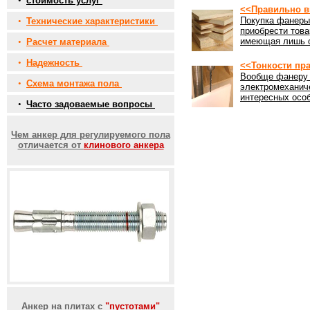
•
стоимость услуг
<<Правильно в
Покупка фанеры 
•
Технические характеристики
приобрести това
имеющая лишь о
•
Расчет материала
•
Надежность
<<Тонкости пр
Вообще фанеру 
•
Схема монтажа пола
электромеханич
интересных особ
•
Часто задоваемые вопросы
Чем анкер для регулируемого пола
отличается от
клинового анкера
Анкер на плитах с
"пустотами"