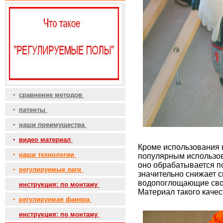
•
сравнение методов
•
патенты
•
наши преимущества
•
видео материал
Кроме использования 
•
наши технологии
популярным использов
оно обрабатывается по
•
регулируемые лаги
значительно снижает 
водопоглощающие сво
•
инструкция: по монтажу
Материал такого каче
•
регулируемая фанера
•
инструкция: по монтажу