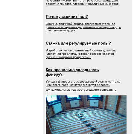
Покрытие листов ГВЛ - это прекрасная среда для
развития грибков, плесени и различных микробов.
Почему скрипит пол?
Обычно, причиной скрипа, является постоянное
движение и подвижка деревянных конструкций друг
относительно друга.
Стяжка или регулируемые полы?
Устройство песчано-цементной стяжки довольно
хлопотная проблема, которая сопровождается
грязью и мокрыми процессами.
Как правильно укладывать
фанеру?
Укладка фанеры это завершающий этап в монтаже
чернового пола, от которого будут зависеть
функциональные параметры вашего основания.