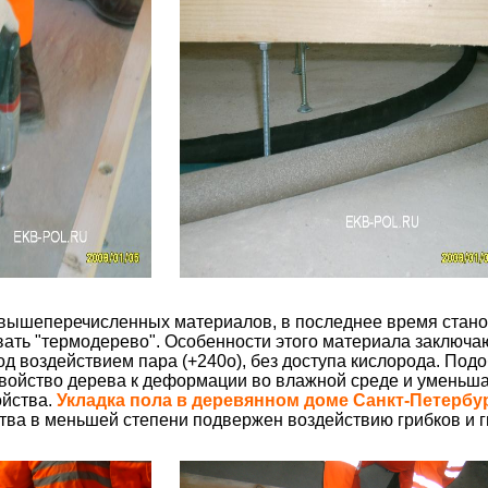
вышеперечисленных материалов, в последнее время стано
ать "термодерево". Особенности этого материала заключаю
д воздействием пара (+240о), без доступа кислорода. Под
свойство дерева к деформации во влажной среде и уменьша
йства.
Укладка пола в деревянном доме Санкт-Петербур
ства в меньшей степени подвержен воздействию грибков и 