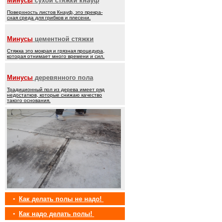
Минусы
сухой стяжки кнауф
Поверхность листов Кнауф, это прекра-
сная среда для грибков и плесени.
Минусы
цементной стяжки
Стяжка это мокрая и грязная процедура,
которая отнимает много времени и сил.
Минусы
деревянного пола
Традиционный пол из дерева имеет ряд
недостатков, которые снижаю качество
такого основания.
•
Как делать полы не надо!
•
Как надо делать полы!