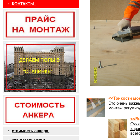
•
КОНТАКТЫ
<<Тонкости мо
Это очень важны
монтаж регулиру
<<Вы
Сучк
хара
•
стоимость анкера
всег