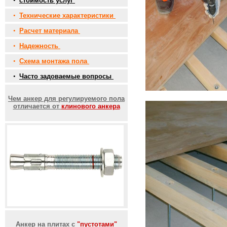
•
стоимость услуг
•
Технические характеристики
•
Расчет материала
•
Надежность
•
Схема монтажа пола
•
Часто задоваемые вопросы
Чем анкер для регулируемого пола
отличается от
клинового анкера
Анкер на плитах с
"пустотами"