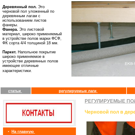
Деревянный пол.
Это
черновой пол уложенный по
деревянным лагам с
использованием листов
фанеры.
Фанера.
Это листовой
материал, широко применяемый
в устройстве полов марки ФСФ,
ФК сорта 4/4 толщиной 18 мм.
Паркет.
Напольное покрытие
широко применяемое в
устройстве деревянных полов
имеющее отличные
характеристики.
статьи
регулируемые лаги
РЕГУЛИРУЕМЫЕ ПО
Черновой пол в дер
•
На главную