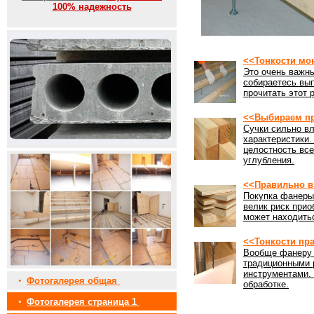
100% надежность
<<Тонкости мо
Это очень важны
собираетесь вы
прочитать этот 
<<Выбираем пр
Сучки сильно вл
характеристики
целостность все
углубления.
<<Правильно в
Покупка фанеры 
велик риск прио
может находить
<<Тонкости пр
Вообще фанеру 
традиционными 
инструментами. 
•
Фотогалерея общая
обработке.
•
Фотогалерея страница 1