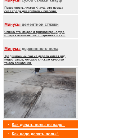
Минусы
сухой стяжки кнауф
Поверхность листов Кнауф, это прекра-
сная среда для грибков и плесени.
Минусы
цементной стяжки
Стяжка это мокрая и грязная процедура,
которая отнимает много времени и сил.
Минусы
деревянного пола
Традиционный пол из дерева имеет ряд
недостатков, которые снижаю качество
такого основания.
•
Как делать полы не надо!
•
Как надо делать полы!