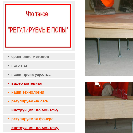
•
сравнение методов
•
патенты
•
наши преимущества
•
видео материал
•
наши технологии
•
регулируемые лаги
•
инструкция: по монтажу
•
регулируемая фанера
•
инструкция: по монтажу