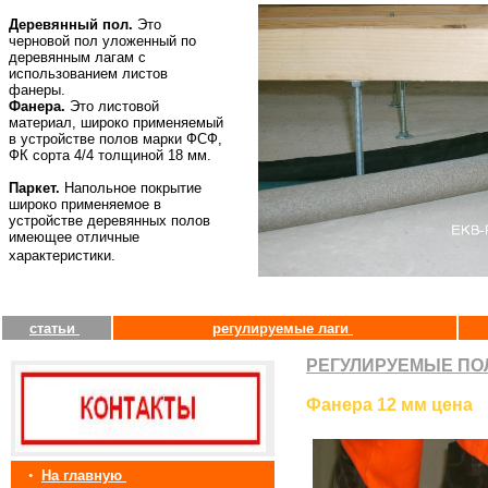
Деревянный пол.
Это
черновой пол уложенный по
деревянным лагам с
использованием листов
фанеры.
Фанера.
Это листовой
материал, широко применяемый
в устройстве полов марки ФСФ,
ФК сорта 4/4 толщиной 18 мм.
Паркет.
Напольное покрытие
широко применяемое в
устройстве деревянных полов
имеющее отличные
характеристики.
статьи
регулируемые лаги
РЕГУЛИРУЕМЫЕ ПО
Фанера 12 мм цена
•
На главную