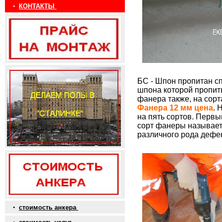
•
КОНТАКТЫ
БС - Шпон пропитан с
шпона которой пропит
фанера также, на сорт
Фанера 12 мм цена
. 
на пять сортов. Первы
сорт фанеры называет
различного рода дефек
•
стоимость анкера