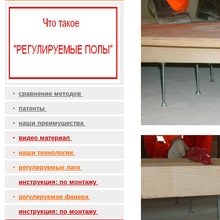
•
сравнение методов
•
патенты
•
наши преимущества
•
видео материал
•
наши технологии
•
регулируемые лаги
•
инструкция: по монтажу
•
регулируемая фанера
•
инструкция: по монтажу