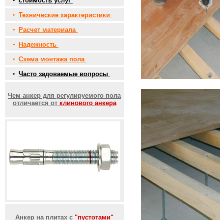
•
стоимость услуг
•
Технические характеристики
•
Расчет материала
•
Надежность
•
Схема монтажа пола
•
Часто задоваемые вопросы
Чем анкер для регулируемого пола
отличается от
клинового анкера
Анкер на плитах с
"пустотами"