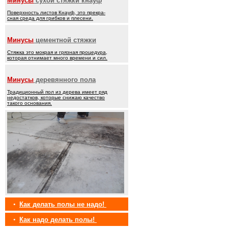
Минусы
сухой стяжки кнауф
Поверхность листов Кнауф, это прекра-
сная среда для грибков и плесени.
Минусы
цементной стяжки
Стяжка это мокрая и грязная процедура,
которая отнимает много времени и сил.
Минусы
деревянного пола
Традиционный пол из дерева имеет ряд
недостатков, которые снижаю качество
такого основания.
•
Как делать полы не надо!
•
Как надо делать полы!