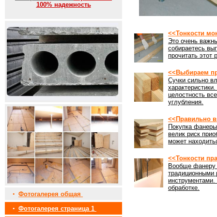
100% надежность
<<Тонкости мо
Это очень важны
собираетесь вы
прочитать этот 
<<Выбираем пр
Сучки сильно вл
характеристики
целостность все
углубления.
<<Правильно в
Покупка фанеры 
велик риск прио
может находить
<<Тонкости пр
Вообще фанеру 
традиционными 
инструментами. 
обработке.
•
Фотогалерея общая
•
Фотогалерея страница 1